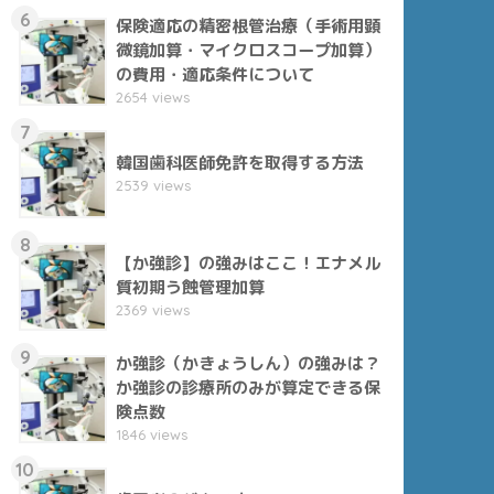
6
保険適応の精密根管治療（手術用顕
微鏡加算・マイクロスコープ加算）
の費用・適応条件について
2654 views
7
韓国歯科医師免許を取得する方法
2539 views
8
【か強診】の強みはここ！エナメル
質初期う蝕管理加算
2369 views
9
か強診（かきょうしん）の強みは？
か強診の診療所のみが算定できる保
険点数
1846 views
10