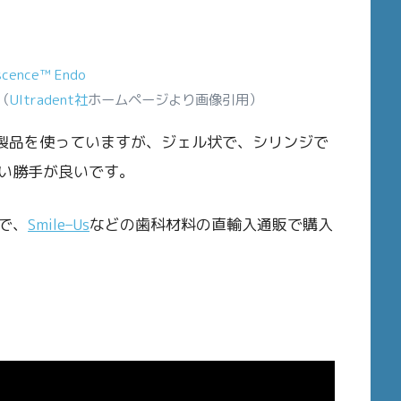
scence™ Endo
剤（
Ultradent社
ホームページより画像引用）
製品を使っていますが、ジェル状で、シリンジで
い勝手が良いです。
で、
Smile
–
Us
などの歯科材料の直輸入通販で購入