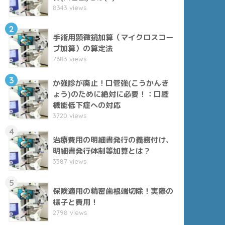
8343 views
2
手術用顕微鏡加算（マイクロスコー
プ加算）の算定法
7683 views
3
か強診が廃止！口管強(こうかんき
ょう)のために絶対に必要！：口腔
機能低下症への対応
3720 views
4
治療費用の明細書発行の義務付け、
明細書発行体制等加算とは？
3387 views
5
保険適用の精密歯根端切除！実際の
様子と費用！
2798 views