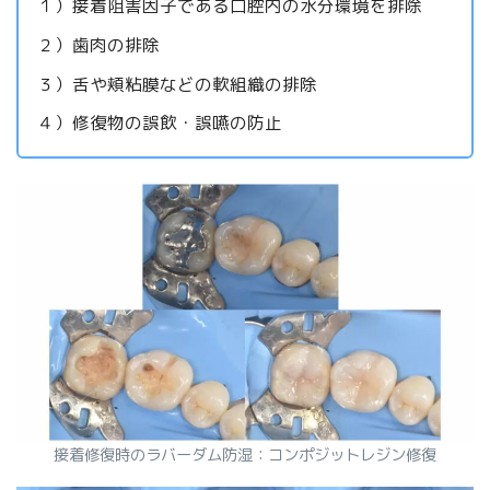
１）接着阻害因子である口腔内の水分環境を排除
２）歯肉の排除
３）舌や頬粘膜などの軟組織の排除
４）修復物の誤飲・誤嚥の防止
接着修復時のラバーダム防湿：コンポジットレジン修復