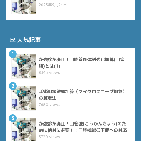
2023年9月24日
人気記事
1
か強診が廃止！口腔管理体制強化加算(口管
強)とは(1)
8343 views
2
手術用顕微鏡加算（マイクロスコープ加算）
の算定法
7680 views
3
か強診が廃止！口管強(こうかんきょう)のた
めに絶対に必要！：口腔機能低下症への対応
3720 views