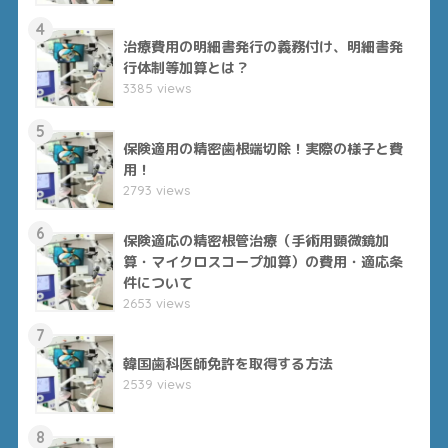
4
治療費用の明細書発行の義務付け、明細書発
行体制等加算とは？
3385 views
5
保険適用の精密歯根端切除！実際の様子と費
用！
2793 views
6
保険適応の精密根管治療（手術用顕微鏡加
算・マイクロスコープ加算）の費用・適応条
件について
2653 views
7
韓国歯科医師免許を取得する方法
2539 views
8