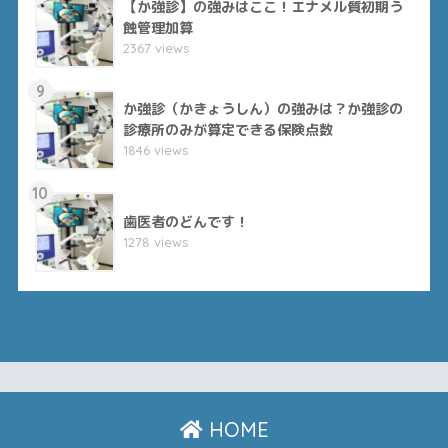
【か強診】の強みはここ！エナメル質初期う
蝕管理加算
2367 views
9
か強診（かきょうしん）の強みは？か強診の
診療所のみが算定できる保険点数
1846 views
10
歯医者のどんです！
1278 views
HOME