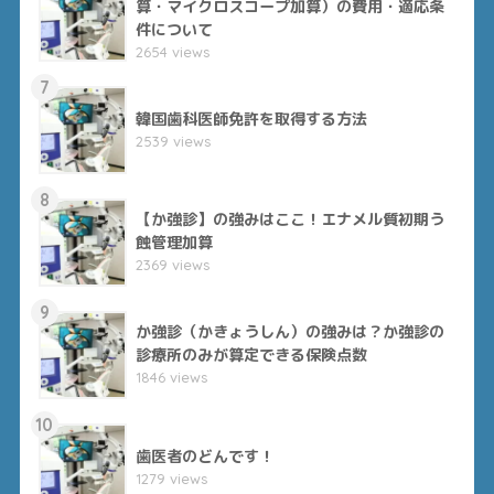
算・マイクロスコープ加算）の費用・適応条
件について
2654 views
7
韓国歯科医師免許を取得する方法
2539 views
8
【か強診】の強みはここ！エナメル質初期う
蝕管理加算
2369 views
9
か強診（かきょうしん）の強みは？か強診の
診療所のみが算定できる保険点数
1846 views
10
歯医者のどんです！
1279 views