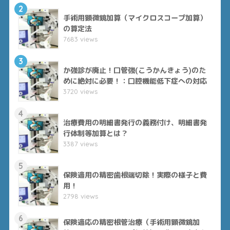
2
手術用顕微鏡加算（マイクロスコープ加算）
の算定法
7683 views
3
か強診が廃止！口管強(こうかんきょう)のた
めに絶対に必要！：口腔機能低下症への対応
3720 views
4
治療費用の明細書発行の義務付け、明細書発
行体制等加算とは？
3387 views
5
保険適用の精密歯根端切除！実際の様子と費
用！
2798 views
6
保険適応の精密根管治療（手術用顕微鏡加