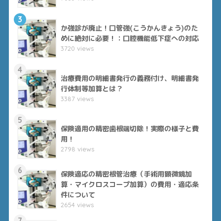
3
か強診が廃止！口管強(こうかんきょう)のた
めに絶対に必要！：口腔機能低下症への対応
3720 views
4
治療費用の明細書発行の義務付け、明細書発
行体制等加算とは？
3387 views
5
保険適用の精密歯根端切除！実際の様子と費
用！
2798 views
6
保険適応の精密根管治療（手術用顕微鏡加
算・マイクロスコープ加算）の費用・適応条
件について
2654 views
7