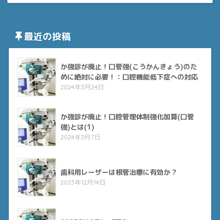
最近の投稿
か強診が廃止！口管強(こうかんきょう)のた
めに絶対に必要！：口腔機能低下症への対応
2024年3月24日
か強診が廃止！口腔管理体制強化加算(口管
強)とは(1)
2024年3月7日
歯科用レーザーは根管治療に有効か？
2023年12月14日