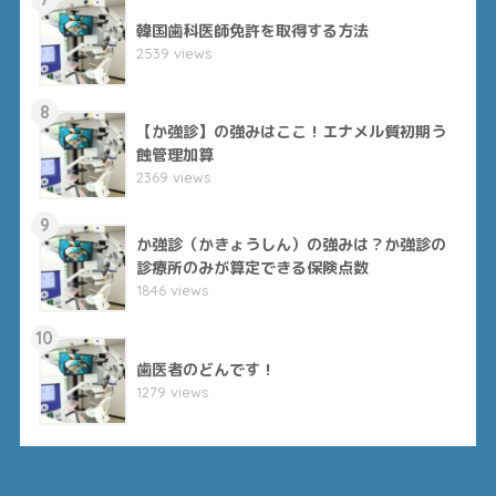
韓国歯科医師免許を取得する方法
2539 views
8
【か強診】の強みはここ！エナメル質初期う
蝕管理加算
2369 views
9
か強診（かきょうしん）の強みは？か強診の
診療所のみが算定できる保険点数
1846 views
10
歯医者のどんです！
1279 views