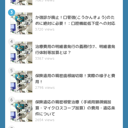
3
か強診が廃止！口管強(こうかんきょう)のた
めに絶対に必要！：口腔機能低下症への対応
3720 views
4
治療費用の明細書発行の義務付け、明細書発
行体制等加算とは？
3387 views
5
保険適用の精密歯根端切除！実際の様子と費
用！
2798 views
6
保険適応の精密根管治療（手術用顕微鏡加
算・マイクロスコープ加算）の費用・適応条
件について
2654 views