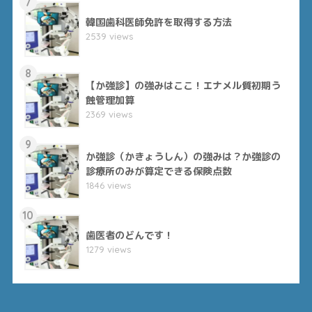
7
韓国歯科医師免許を取得する方法
2539 views
8
【か強診】の強みはここ！エナメル質初期う
蝕管理加算
2369 views
9
か強診（かきょうしん）の強みは？か強診の
診療所のみが算定できる保険点数
1846 views
10
歯医者のどんです！
1279 views