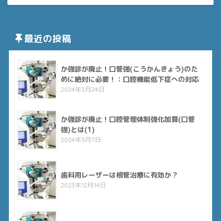
最近の投稿
か強診が廃止！口管強(こうかんきょう)のた
めに絶対に必要！：口腔機能低下症への対応
2024年3月24日
か強診が廃止！口腔管理体制強化加算(口管
強)とは(1)
2024年3月7日
歯科用レーザーは根管治療に有効か？
2023年12月14日