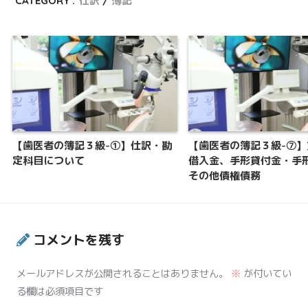
CATEGORY :
仕訳
簿記
【歯医者の簿記３級-①】仕訳・勘
【歯医者の簿記３級-⑦】
定科目について
借入金、手形貸付金・手
その他債権債務
コメントを残す
メールアドレスが公開されることはありません。
※
が付いてい
る欄は必須項目です