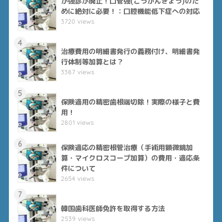
か強診が廃止！口管強(こうかんきょう)のた
めに絶対に必要！：口腔機能低下症への対応
3720 views
4
治療費用の明細書発行の義務付け、明細書発
行体制等加算とは？
3387 views
5
保険適用の精密歯根端切除！実際の様子と費
用！
2801 views
6
保険適応の精密根管治療（手術用顕微鏡加
算・マイクロスコープ加算）の費用・適応条
件について
2654 views
7
韓国歯科医師免許を取得する方法
2539 views