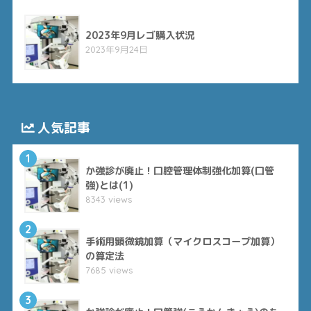
2023年9月レゴ購入状況
2023年9月24日
人気記事
1
か強診が廃止！口腔管理体制強化加算(口管
強)とは(1)
8343 views
2
手術用顕微鏡加算（マイクロスコープ加算）
の算定法
7685 views
3