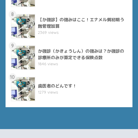
8
【か強診】の強みはここ！エナメル質初期う
蝕管理加算
2369 views
9
か強診（かきょうしん）の強みは？か強診の
診療所のみが算定できる保険点数
1846 views
10
歯医者のどんです！
1279 views